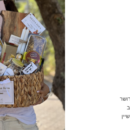
ב
יין