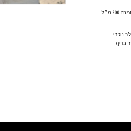
50 מ״ל
ב נוכרי
ר בדץ)