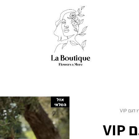
אזל
המלאי
דגם VIP
VI