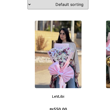
LeVLibi
₪
550.00