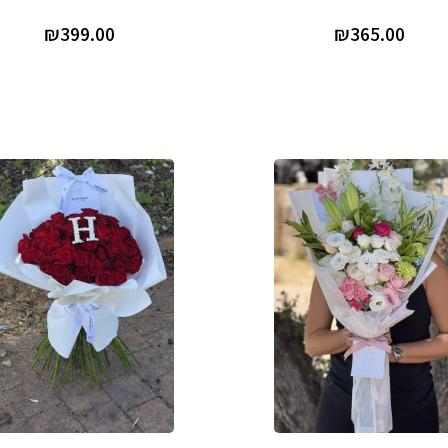
₪
399.00
₪
365.00