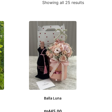
Showing all 25 results
Balla Luna
₪
445.00