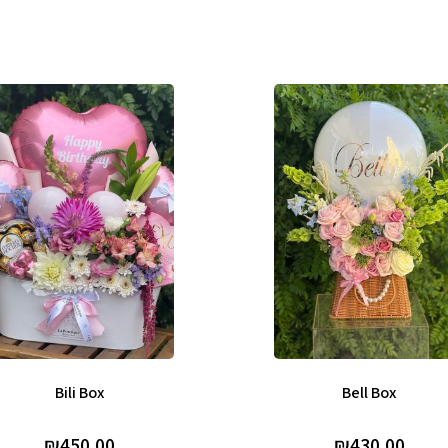
Bili Box
Bell Box
₪
450.00
₪
430.00