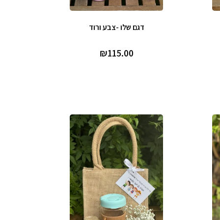
דגם שלו -צבע ורוד
₪
115.00