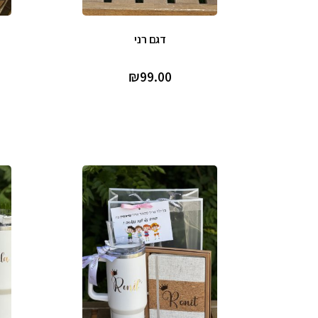
דגם רני
₪
99.00