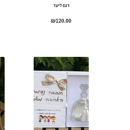
דגם ליעד
₪
120.00