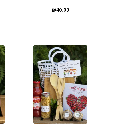
₪
40.00